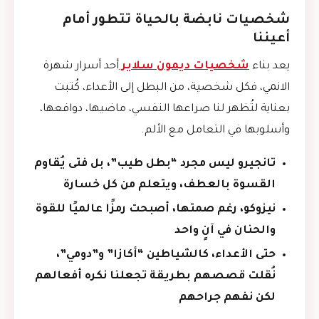
شخصيات نابضة بالحياة تتطور أمام
أعيننا
يعد بناء
شخصيات ديمون سلاير
أحد أسرار شهرة
الانمي، فكل شخصية، من البطل إلى الأعداء، كُتبت
بعناية لتُظهر لنا صراعها النفسي، ماضيها، دوافعها،
وأسلوبها في التعامل مع الألم.
تانجيرو ليس مجرد “بطل طيب”، بل فتى يُقاوم
القسوة بالعطف، ويتعلم من كل خسارة
نيزوكو، رغم صمتها، أصبحت رمزًا عالميًا للقوة
والحنان في آنٍ واحد
حتى الأعداء، كالشياطين “أكازا” و”دومي”،
نُقلت قصصهم بطريقة تجعلنا نكره أفعالهم
لكن نفهم جراحهم