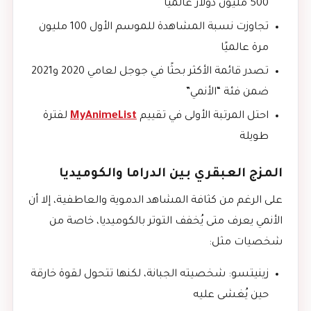
500 مليون دولار عالميًا
تجاوزت نسبة المشاهدة للموسم الأول 100 مليون
مرة عالميًا
تصدر قائمة الأكثر بحثًا في جوجل لعامي 2020 و2021
ضمن فئة “الأنمي”
احتل المرتبة الأولى في تقييم
MyAnimeList
لفترة
طويلة
المزج العبقري بين الدراما والكوميديا
على الرغم من كثافة المشاهد الدموية والعاطفية، إلا أن
الأنمي يعرف متى يُخفف التوتر بالكوميديا، خاصة من
شخصيات مثل:
زينيتسو: شخصيته الجبانة، لكنها تتحول لقوة خارقة
حين يُغشى عليه