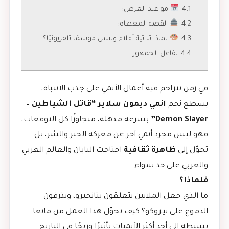
4.1
مواعيد العرض:
4.2
القصة المغطاة:
4.3
لماذا ثلاثية أفلام وليس موسمًا تلفزيونيًا؟
4.4
تفاعل الجمهور:
في زمن تتزاحم فيه أعمال الأنمي على جذب الانتباه،
يسطع نجم
انمي ديمون سلاير
“قاتل الشياطين –
Demon Slayer”
بسرعة مذهلة، متجاوزًا كل التوقعات،
فهو ليس مجرد أنمي آخر عن معركة الخير والشر، بل
تحوّل إلى
ظاهرة ثقافية
اجتاحت اليابان والعالم العربي
والغربي على حد سواء.
فلماذا؟
ما الذي جعل الملايين يتعلقون بتانجيرو، ويذرفون
الدموع على نيـزوكو؟ كيف تحوّل هذا العمل من مانغا
بسيطة إلى أحد أكثر الأنميات تأثيرًا وربحًا في التاريخ