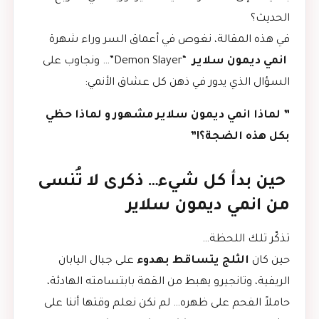
الحديث؟
في هذه المقالة، نغوص في أعماق السر وراء شهرة
انمي ديمون سلاير
“Demon Slayer”… ونجاوب على
السؤال الذي يدور في ذهن كل عشاق الأنمي:
” لماذا انمي ديمون سلاير مشهور و لماذا حظي
بكل هذه الضجة؟!”
حين بدأ كل شيء… ذكرى لا تُنسى
من انمي ديمون سلاير
تذكّر تلك اللحظة…
حين كان
الثلج يتساقط بهدوء
على جبال اليابان
الريفية، وتانجيرو يهبط من القمة بابتسامته الهادئة،
حاملاً الفحم على ظهره… لم نكن نعلم وقتها أننا على