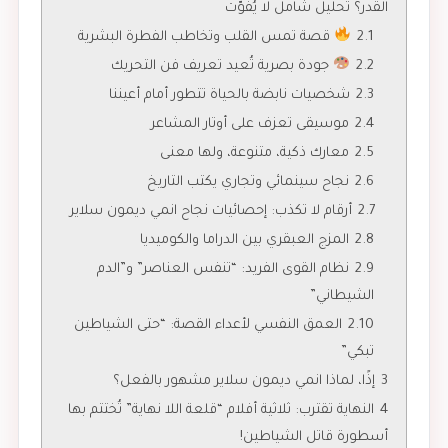
القدر؟ تحليل شامل لا يُفوّت
2.1
قصة تمس القلب وتخاطب الفطرة البشرية
2.2
جودة بصرية تُعيد تعريف فن التحريك
2.3
شخصيات نابضة بالحياة تتطور أمام أعيننا
2.4
موسيقى تعزف على أوتار المشاعر
2.5
معارك ذكية، متنوعة، ولها معنى
2.6
نجاح سينمائي وتجاري يكتب التاريخ
2.7
أرقام لا تكذب: إحصائيات نجاح انمي ديمون سلاير
2.8
المزج العبقري بين الدراما والكوميديا
2.9
نظام القوى الفريد: “تنفس العناصر” و”الدم
الشيطاني”
2.10
العمق النفسي لأعداء القصة: “حتى الشياطين
تبكي”
3
إذًا، لماذا انمي ديمون سلاير مشهور بالفعل؟
4
النهاية تقترب: ثلاثية أفلام “قلعة اللا نهاية” تُختتم بها
أسطورة قاتل الشياطين!