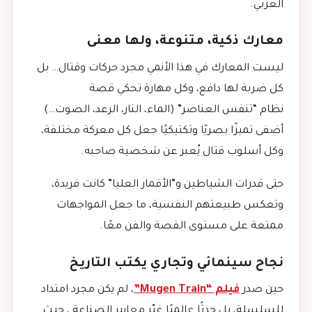
العربي.
معارك ذكية، متنوعة، ولها معنى
ليست المعارك في هذا الأنمي مجرد حركات وقتال… بل
كل ضربة لها دافع، وكل مهارة تحكي قصة
نظام “تنفس العناصر” (الماء، النار، الرعد، الصوت…)
أضفى تميزًا بصريًا وتكتيكيًا جعل كل معركة مختلفة،
وكل أسلوب قتال يُعبر عن شخصية صاحبه.
حتى قدرات الشياطين و”الأقمار العليا” كانت فريدة،
وتعكس طبيعتهم النفسية، ما جعل المواجهات
ممتعة على مستوى القصة والفن معًا.
نجاح سينمائي وتجاري يكتب التاريخ
حين صدر
فيلم “Mugen Train”
، لم يكن مجرد امتداد
للسلسلة، بل حدثًا عالميًا غيّر معايير الصناعة ، حيث