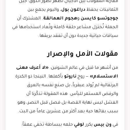
مقارنة المقولات بين الأجيال تُظهر تطور الذوق: جيل
الثمانينات يحفظ
دراغون بول
، واليوم يجمع بين
جوجوتسو كايسن
و
هجوم العمالقة
. المشترك أن
الجملة تُختزل مشاعر حلقة كاملة وتُعاد استخدامها في
سياقات حياتية جديدة دون أن تفقد بريقها.
مقولات الأمل والإصرار
من أشهر ما قيل في عالم الشونين:
«لا أعرف معنى
الاستسلام»
— روح
ناروتو
بأكملها. النينجا ذو الكدرة
البرتقالية لم يُولد عبقرياً، بل صنع نفسه بالعرق
والرفض المستمر لليأس. هذه المقولة تذكّرنا أن
الفشل ليس نهاية القصة بل فصل قبل النصر، وهو
سبب بقائها حية بعد أكثر من عشرين عاماً من البث.
في
ون بيس
يكرر
لوفي
حلمه ببساطة تخفي عمقاً: