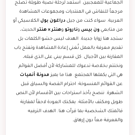
الجماعية للمعجبين. استعد لرحلة نصية طويلة تصلح
مرجعاً للنقاش في المنتديات ومجموعات المشاهدة
العربية. سواء كنت من جيل
دراغون بول
الكلاسيكي أو
من متابعي
ون بيس
و
ناروتو
و
هنتر × هنتر
الحديث،
ستجد هنا زوايا جديدة. الهدف ليس حشو الكلمات بل
تقديم معرفة بالعمل تُغني إعادة المشاهدة وتفتح باب
المقارنة بين الأجيال. كل قسم يبني على الذي قبله،
ونختتم بخلاصة تدعوك للمشاركة لأن أفضل القوائم
هي التي يكملها المجتمع. هذا ما يميز
مدونة أنميات
عن القوائم المنسوخة: احترام القصة والسياق قبل
الشهرة. ننصح بأخذ استراحات بين الأقسام لأن النص
طويل ومكثف بالأمثلة. يمكنك العودة لاحقاً لمقارنة
قائمتك الشخصية بما قرأت هنا. الهدف الترفيه
والمعرفة معاً دون إرهاق.