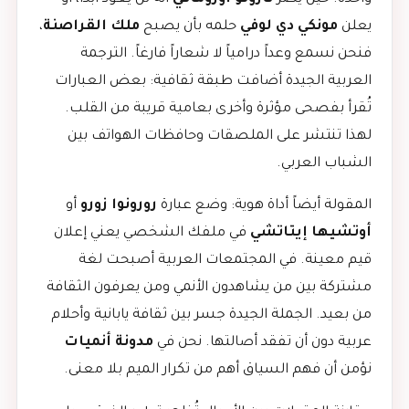
يعلن
مونكي دي لوفي
حلمه بأن يصبح
ملك القراصنة
،
فنحن نسمع وعداً درامياً لا شعاراً فارغاً. الترجمة
العربية الجيدة أضافت طبقة ثقافية: بعض العبارات
تُقرأ بفصحى مؤثرة وأخرى بعامية قريبة من القلب.
لهذا تنتشر على الملصقات وحافظات الهواتف بين
الشباب العربي.
المقولة أيضاً أداة هوية: وضع عبارة
رورونوا زورو
أو
أوتشيها إيتاتشي
في ملفك الشخصي يعني إعلان
قيم معينة. في المجتمعات العربية أصبحت لغة
مشتركة بين من يشاهدون الأنمي ومن يعرفون الثقافة
من بعيد. الجملة الجيدة جسر بين ثقافة يابانية وأحلام
عربية دون أن تفقد أصالتها. نحن في
مدونة أنميات
نؤمن أن فهم السياق أهم من تكرار الميم بلا معنى.