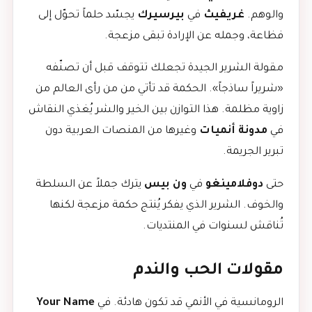
والوهم.
غريفيث
في
بيرسيرك
يجسّد حلماً تحوّل إلى
فظاعة، وجمله عن الإرادة تبقى مزعجة.
مقولة الشرير الجيدة تجعلك تتوقف قبل أن تصنّفه
«شريراً ساذجاً». الحكمة قد تأتي من من رأى العالم من
زاوية مظلمة. هذا التوازن بين الخير والشر يُغذي النقاش
في
مدونة أنميات
وغيرها من المنصات العربية دون
تبرير الجريمة.
حتى
دوفلامينغو
في
ون بيس
يترك جملاً عن السلطة
والخوف. الشرير الذي يفكر يُنتج حكمة مزعجة لكنها
تُناقش لسنوات في المنتديات.
مقولات الحب والندم
الرومانسية في الأنمي قد تكون هادئة. في
Your Name