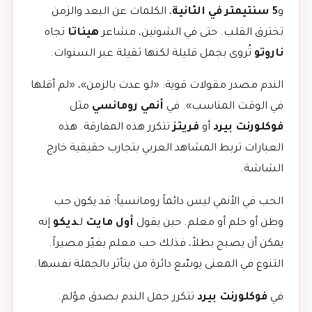
و
5 سنتيمتر في الثانية
، الكلمات عن البعد والزمن
تخترق القلب. حتى في الشونين، مشاعر
هيناتا
تجاه
ناروتو
تُروى بجمل قليلة لكنها ثقيلة عبر السنوات.
الندم مصدر مقولات قوية: «لو عدت بالزمن»، «لم أقلها
في الوقت المناسب». في
أنمي رومانسي
مثل
فوكلورنت بيرد
أو
فريتز
تتكرر هذه المفارقة. هذه
العبارات تربط المشاهد العربي بتجارب حقيقية خارج
الشاشة.
الحب في الأنمي ليس دائماً رومانسياً؛ قد يكون حب
وطن أو حلم أو معلم. حين يقول
أول مايت
لـ
ديكو
إنه
يمكن أن يصبح بطلاً، فذلك حب معلم يغيّر مصيراً.
التنوع في المعنى يوسّع دائرة من يتأثر بالجملة نفسها.
في
فوكلورنت بيرد
تتكرر جمل الندم بصدق مؤلم.