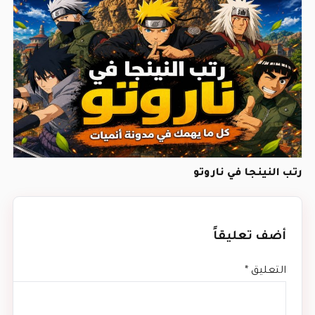
رتب النينجا في ناروتو
أضف تعليقاً
التعليق
*