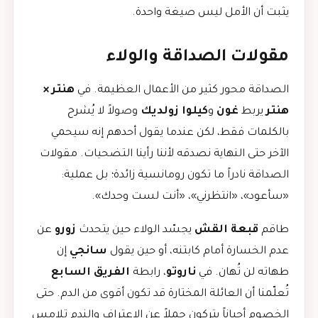
يثبت أن الأمل ليس صيغة واحدة.
مقولات الصداقة والولاء
الصداقة محور كثير من الأعمال العظيمة. في
هنتر ×
هنتر
يربط
غون
و
كيلوا زولديك
وصولاً لا يُشرح
بالكلمات فقط، لكن عندما يقول أحدهم إنه سيحمي
الآخر حتى النهاية نصدقه لأننا رأينا التضحيات. مقولات
الصداقة نادراً ما تكون رومانسية زائدة؛ بل عملية:
«سأعود»، «انتظرني»، «أنت لست وحدك».
طاقم
قبعة القش
يجسّد الولاء حين يتحدث
زورو
عن
عدم الخسارة أمام كابتنه، أو حين يقول
سانجي
إن
طهاته لن تُهان. في
ناروتو
، رابطة
الفريق السابع
تُعلّمنا أن العائلة المختارة قد تكون أقوى من الدم. حتى
الخصوم أحياناً يتركون جملاً عن الاعتراف والندم تلامس