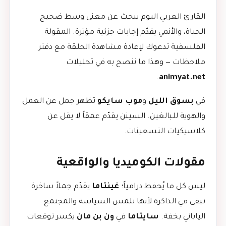
القارئ العربي اليوم يبحث عن معنى وسط ضجيج
الحياة، والأنمي يقدّم إجابات جزئية مؤثرة. المقولة
الفلسفية تدعوك لإعادة مشاهدة الحلقة مع دفتر
ملاحظات — وهذا ما ننصح به في تحليلات
.
animyat.net
في
بسوق الليل
و
موب سايكو
تظهر جمل عن العمل
والهوية للبالغين. السينن يقدّم عمقاً لا يقل عن
كلاسيكيات التسعينات.
مقولات الكوميديا والواقعية
ليس كل ما يُحفظ درامياً؛
غينتاما
يقدّم جملاً ساخرة
تبقى في الذاكرة لأنها تلمس السياسة والمجتمع
الياباني بخفة.
سايتاما
في
ون بن مان
يكسر توقعات