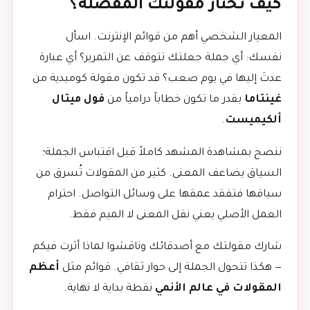
كيف تختار مقولتك المفضلة؟
المعيار الشخصي أهم من قوائم الإنترنت. اسأل
نفسك: أي جملة جعلتك تتوقف عن التمرير؟ أي عبارة
عدتَ إليها في يوم صعب؟ قد تكون مقولة كوميدية من
غينتاما
بقدر ما تكون خطاباً درامياً من
فول ميتال
ألكيميست
.
ننصح بمشاهدة المشهد كاملاً قبل اقتباس الجملة؛
السياق يضاعف المعنى. كثير من المقولات تُسرق من
سياقها فتفقد عمقها على وسائل التواصل. احترام
العمل الأصلي يعني نقل المعنى لا الميم فقط.
شارك مقولتك مع أصدقائك وناقشوا لماذا أثرت فيكم
— هكذا تتحول الجملة إلى حوار ثقافي. قوائم مثل
أعظم
المقولات في عالم الأنمي
نقطة بداية لا نهاية.