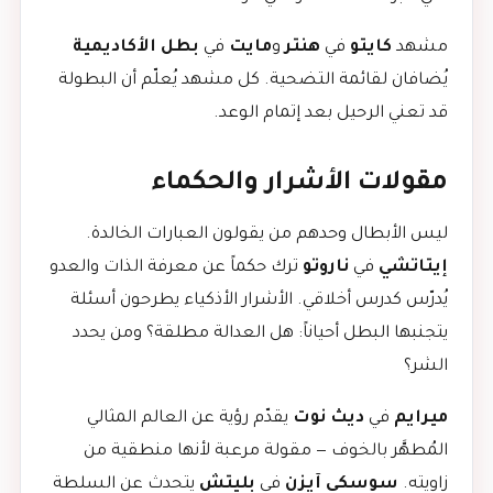
مشهد
كايتو
في
هنتر
و
مايت
في
بطل الأكاديمية
يُضافان لقائمة التضحية. كل مشهد يُعلّم أن البطولة
قد تعني الرحيل بعد إتمام الوعد.
مقولات الأشرار والحكماء
ليس الأبطال وحدهم من يقولون العبارات الخالدة.
إيتاتشي
في
ناروتو
ترك حكماً عن معرفة الذات والعدو
يُدرّس كدرس أخلاقي. الأشرار الأذكياء يطرحون أسئلة
يتجنبها البطل أحياناً: هل العدالة مطلقة؟ ومن يحدد
الشر؟
ميرايم
في
ديث نوت
يقدّم رؤية عن العالم المثالي
المُطهَّر بالخوف — مقولة مرعبة لأنها منطقية من
زاويته.
سوسكي آيزن
في
بليتش
يتحدث عن السلطة