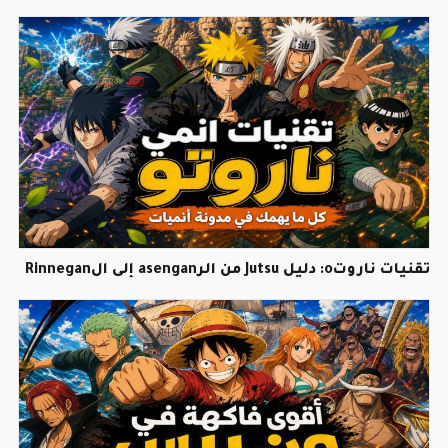
تقنيات ناروتo: دليل Jutsu من الرasengan إلى الRinnegan