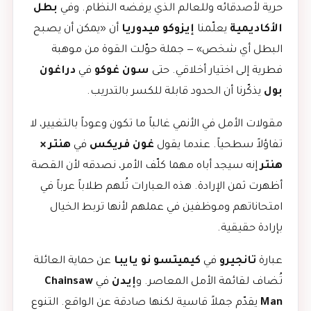
حرية لأصدقائه وللعالم الذي يرفضه النظام. وفي
بطل
الأكاديمية
يعلّمنا
إيزوكو ميدوريا
أن «يمكن أن يصبح
البطل أي شخص» — جملة حوّلت القوة من موهبة
فطرية إلى اختيار أخلاقي. حتى
سون غوكو
في
دراغون
بول
يذكّرنا أن الحدود قابلة للكسر بالتدريب.
مقولات الأمل في الأنمي غالباً ما تكون وعوداً بالتغيير، لا
تفاؤلاً سطحياً. عندما يقول
غون فريكس
في
هنتر ×
هنتر
إنه سيجد أباه مهما كلّف الأمر، نصدقه لأن القصة
أظهرت ثمن الإرادة. هذه العبارات تُلهم طلاباً عرباً في
امتحاناتهم وموظفين في عملهم لأنها تربط الخيال
بإرادة حقيقية.
عبارة
تانجيرو
في
كيميتسو نو يايبا
عن حماية العائلة
تُضاف لقائمة الأمل المعاصر. و
إيدن
في
Chainsaw
Man
يقدّم جملاً قاسية لكنها صادقة عن الواقع. التنوع