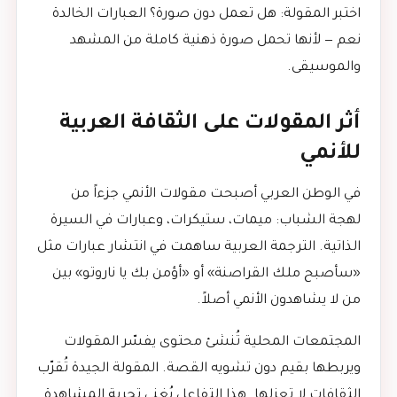
اختبر المقولة: هل تعمل دون صورة؟ العبارات الخالدة
نعم — لأنها تحمل صورة ذهنية كاملة من المشهد
والموسيقى.
أثر المقولات على الثقافة العربية
للأنمي
في الوطن العربي أصبحت مقولات الأنمي جزءاً من
لهجة الشباب: ميمات، ستيكرات، وعبارات في السيرة
الذاتية. الترجمة العربية ساهمت في انتشار عبارات مثل
«سأصبح ملك القراصنة» أو «أؤمن بك يا ناروتو» بين
من لا يشاهدون الأنمي أصلاً.
المجتمعات المحلية تُنشئ محتوى يفسّر المقولات
ويربطها بقيم دون تشويه القصة. المقولة الجيدة تُقرّب
الثقافات لا تعزلها. هذا التفاعل يُغني تجربة المشاهدة