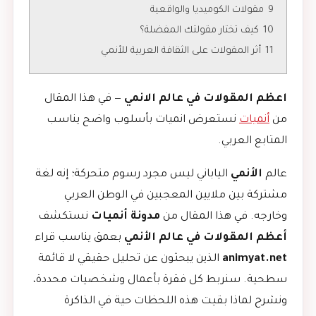
9
مقولات الكوميديا والواقعية
10
كيف تختار مقولتك المفضلة؟
11
أثر المقولات على الثقافة العربية للأنمي
اعظم المقولات في عالم الانمي
— في هذا المقال
من
أنميات
نستعرض انميات بأسلوب واضح يناسب
المتابع العربي.
عالم
الأنمي
الياباني ليس مجرد رسوم متحركة؛ إنه لغة
مشتركة بين ملايين المعجبين في الوطن العربي
وخارجه. في هذا المقال من
مدونة أنميات
نستكشف
أعظم المقولات في عالم الأنمي
بعمق يناسب قراء
animyat.net
الذين يبحثون عن تحليل حقيقي لا قائمة
سطحية. سنربط كل فقرة بأعمال وشخصيات محددة،
ونشرح لماذا بقيت هذه اللحظات حية في الذاكرة