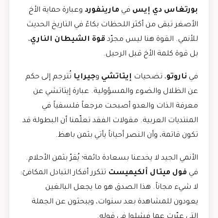
بورتغاس دي إيس
في
مارينفورد
وعبارة حماية الأخ
الأصغر تبقى من أكثر اللحظات بكاءً في التاريخ الحديث
للأنمي. القوة هنا ليس مجرّد
قوة الشيطان الناري
،
بل قوة كلمة الأخ قبل الرحيل.
في
ناروتو
، تضحيات
إيتاتشي
و
جيرايا
تُترجم إلى حكم
عن الظلال والضوء والمسؤولية. عبارة إيتاتشي عن
معرفة الذات والعدو أصبحت مرجعاً فلسفياً في
المنتديات العربية. مقولات الفقد تعلّمنا أن البطولة قد
تكون قاتمة، وأن النصر أحياناً يأتي بثمن باهظ.
الأنمي الجيد لا يخدعنا بسعادة دائمة؛ يُقرّ بثمن الأحلام.
في
فول ميتال ألكيميست
تتكرر أفكار التبادل المكافئ:
لا شيء مجاناً. هذا الصدق هو ما يجعل البالغين
يعودون للمشاهدة بعد سنوات، ويبحثون عن الجملة
التي عبّرت عما فشلوا في قوله.