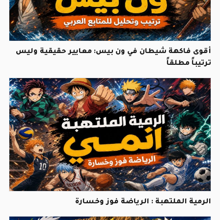
أقوى فاكهة شيطان في ون بيس: معايير حقيقية وليس
ترتيباً مطلقاً
الرمية الملتهبة : الرياضة فوز وخسارة