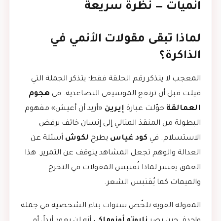
انميات — نظرة سريعة
لماذا تبقى مقولات الأنمي في
الذاكرة؟
المعجب لا يتذكر رقم الحلقة فقط؛ يتذكر الجملة التي
قيلت قبل أن ترتفع الموسيقى التصاعدية. في
هجوم
العمالقة
حوّلت عبارة
إيرين
«أريد أن أعيش» مفهوم
البطولة من المنقذ المثالي إلى إنسان خائف يرفض
الاستسلام. في
كود غياس
يطرح
لكوش
أسئلة عن
العدالة والوهم تجعل المشاهد يتوقف عن التمرير. هذا
العمق يفسر لماذا تُقتبس المقولات في التخرج
والميمات كما يُقتبس الشعر.
المقولة القوية تلخّص سنوات بناء الشخصية في جملة
واحدة. حين يصر
ناروتو أوزوماكي
أنه لن يعود أبداً، أو