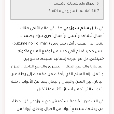
6
الجوائز والترشيحات الرئيسية
7
الخاتمة: لماذا سوزومي مختلف؟
في دليل
فيلم سوزومي
هذا، في عالم الأنمي هناك
أعمال تُشاهد وتُنسى، وأعمال أخرى تترك بصمة لا
تُمحى في القلب ، أنمي سوزومي (Suzume no Tojimari)
ليس مجرد فيلم أنمي جديد من توقيع المبدع
ماكوتو
شينكاي
، بل هو تجربة إنسانية عميقة، تدمج بين
الفانتازيا والواقع، الجمال البصري والوجع الداخلي، الحزن
والأمل. إنه الفيلم الذي يأخذك من مقعدك إلى رحلة عبر
اليابان، بين المدن والجبال والبحار، بحثًا عن الأبواب… تلك
الأبواب التي تحمل أسرارًا أكثر مما نتخيل
في السطور القادمة، ستعيش مع سوزومي كل لحظة
من رحلتها، ستفتح أبوابًا من الخيال وتغلق أبوابًا من