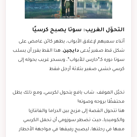
التحوّل الغريب: سوتا يصبح كرسيًا
أثناء سعيهم لإغلاق الأبواب، يظهر كائن غامض على
شكل قط صغير يُدعى
دايجين
، هذا القط يقرر أن يسلب
سوتا دوره كـ”حارس للأبواب”، وبسحر غريب يحوله إلى
كرسي خشبي صغير بثلاثة أرجل فقط
تخيّل الموقف: شاب يافع يتحول لكرسي، ومع ذلك يظل
محتفظًا بروحه وصوته!
هنا تتحول القصة إلى مزيج بين الدراما والفانتازيا
والكوميديا، حيث تضطر سوزومي أن تحمل الكرسي
معها في رحلتها، ليصبح رفيقها في مواجهة الأخطار