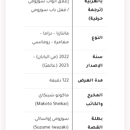
بالعربية
إغلاق أبواب سوزومي
(ترجمة
/ قفل باب سوزومي
حرفية)
فانتازيا – دراما –
النوع
مغامرة – رومانسي
سنة
2022 (في اليابان) –
الإصدار
2023 (عالميًا)
مدة العرض
122 دقيقة
المخرج
ماكوتو شينكاي
والكاتب
(Makoto Shinkai)
بطلة
سوزومي إواساكي
القصة
(Suzume Iwazaki)