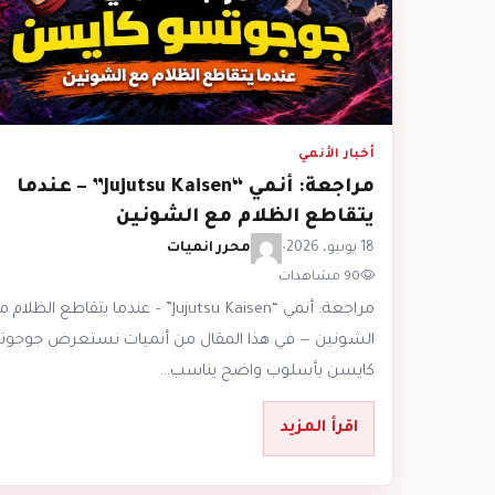
أخبار الأنمي
مراجعة: أنمي “Jujutsu Kaisen” – عندما
يتقاطع الظلام مع الشونين
18 يونيو، 2026
•
محرر انميات
90 مشاهدات
مراجعة: أنمي “Jujutsu Kaisen” – عندما يتقاطع الظلام
الشونين — في هذا المقال من أنميات نستعرض جوجو
كايسن بأسلوب واضح يناسب…
اقرأ المزيد