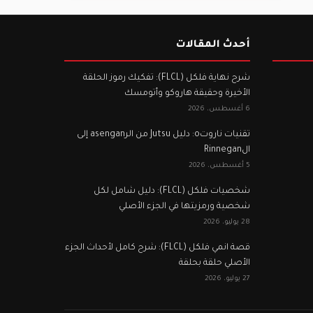
أحدث المقالات
شرح نهاية فلكل (FLCL): تفكيك رموز الحلقة
الأخيرة وحقيقة هاروكو وأتومسك
6 أغسطس، 2026
تقنيات ناروتo: دليل Jutsu من الرasengan إلى
الRinnegan
5 أغسطس، 2026
شخصيات فلكل (FLCL): دليل شامل لكل
شخصية ورمزيتها في الجزء الأصلي
28 يوليو، 2026
قصة انمي فلكل (FLCL): شرح كامل لأحداث الجزء
الأصلي حلقة بحلقة
27 يوليو، 2026