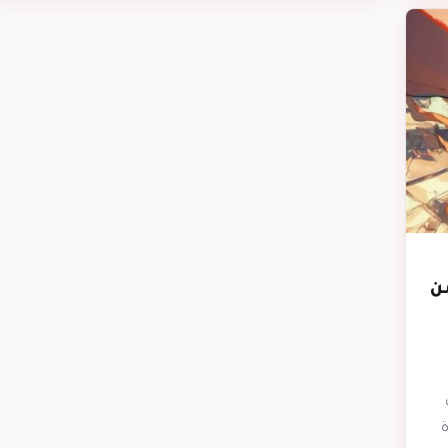
ي في 2025 – من
ة