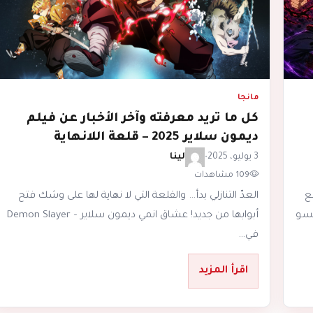
مانجا
كل ما تريد معرفته وآخر الأخبار عن فيلم
ديمون سلاير 2025 – قلعة اللانهاية
3 يوليو، 2025
•
لينا
109 مشاهدات
 مع
العدّ التنازلي بدأ… والقلعة التي لا نهاية لها على وشك فتح
تسو
أبوابها من جديد! عشاق انمي ديمون سلاير – Demon Slayer
في…
اقرأ المزيد