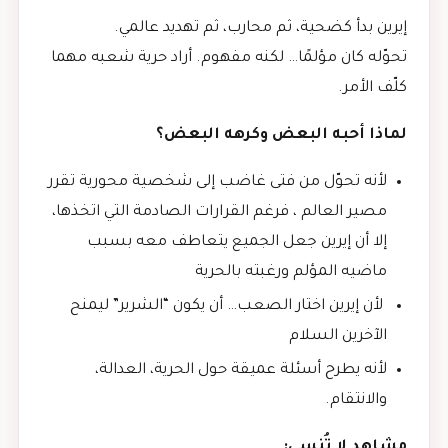
إيرين بدأ كضحية، ثم محارب، ثم تهديد عالمي.
تحوّله كان مؤلمًا… لكنه مفهوم. أراد حرية شعبه مهما
كلّف الأمر.
لماذا أحبه البعض وكرهه البعض؟
لأنه تحوّل من فتى غاضب إلى شخصية محورية تقرر
مصير العالم ، فرغم القرارات الصادمة التي اتخذها،
إلا أن إيرين جعل الجميع يتعاطف معه بسبب
ماضيه المؤلم ورغبته بالحرية
لأن إيرين اختار الصعب… أن يكون “الشرير” ليمنح
الآخرين السلام
لأنه يطرح أسئلة عميقة حول الحرية، العدالة،
والانتقام.
مشاهد لا تُنسى: