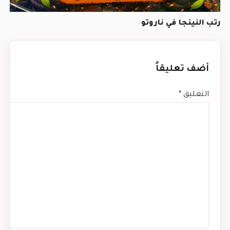
رتب النينجا في ناروتو
أضف تعليقاً
التعليق
*