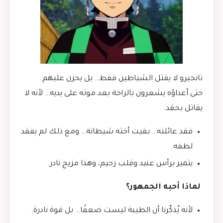
تانجيرو لا يقتل الشياطين فقط… بل يحزن عليهم.
حتى أعداؤه يشعرون بالراحة بعد موته على يديه… لأنه لا
يقاتل بحقد.
فقد عائلته… بقيت أخته شيطانة… ومع ذلك لم يفقد
لطفه.
يتميز برأس عنيد وقلب رحيم، وهذا مزيج نادر.
لماذا أحبه الجمهور؟
لأنه يُذكّرنا أن الطيبة ليست ضعفًا… بل قوة نادرة.