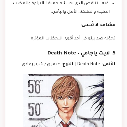
فيه التناقض الذي نعيشه جميعًا: البراءة والغضب،
الطيبة والظلمة، الأمل واليأس.
مشاهد لا تُنسى:
تحوّله ضد بيتو في أحد أقوى اللحظات المؤثرة.
5. لايت ياجامي – Death Note
الأنمي:
Death Note |
النوع:
عبقري / شرير رمادي