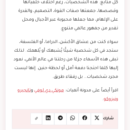
كل متابع. هذه الشخصيات، رغم اختلاف خلفياتها
وقصصها، جمعتها صفات القوة، التصميم، والقدرة
على الإلهام، مما جعلها محبوبة عبر الأجيال ومحل
تقدير من جمهور عالمي متنوع.
سواء كنت من عشاق الأكشن، الدراما، أو الفلسفة،
ستجد في كل شخصية شيئًا يُشبهك أو يُلهمك. لذلك
تبقى هذه الأسماء جزءًا من رحلتنا في عالم الأنمي، نعود
إليها كلما احتجنا دفعة أمل أو لحظة حنين. إنها ليست
مجرد شخصيات… بل رفقاء طريق.
اقرأ أيضاً على مدونة أنميات:
مونكي دي لوفي
و
تانجيرو
ونيزوكو
.
شارك