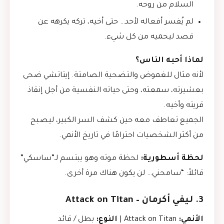
السلام من روحه.
لم يُفسر أفعاله لأحد… حتى أخيه، تركه يكرهه عن
قصد ليحميه من كل شيء.
لماذا أحبه الناس؟
لأنه مثال للغموض والتضحية الصامتة. إيتاتشي ضحى
بعشيرته، سمعته، وحتى حياته النفسية من أجل إنقاذ
قريته وأخيه.
الجميع تعاطف معه حين كشف السر الكبير، ليصبح
من أكثر الشخصيات احترامًا في تاريخ الأنمي.
لحظة أسطورية:
لحظة موته وهو يبتسم لـ”ساسكي”
قائلاً: “سامحني… لن يكون هناك مرة أخرى.
3. ليفي أكرمان – Attack on Titan
الأنمي:
Attack on Titan |
النوع:
بطل / قائد