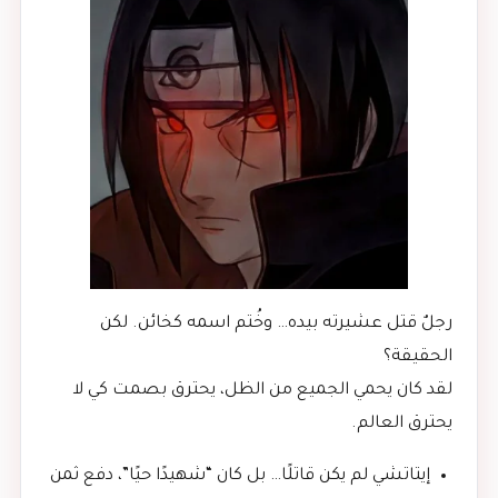
رجلٌ قتل عشيرته بيده… وخُتم اسمه كخائن. لكن
الحقيقة؟
لقد كان يحمي الجميع من الظل، يحترق بصمت كي لا
يحترق العالم.
إيتاتشي لم يكن قاتلًا… بل كان “شهيدًا حيًا”، دفع ثمن