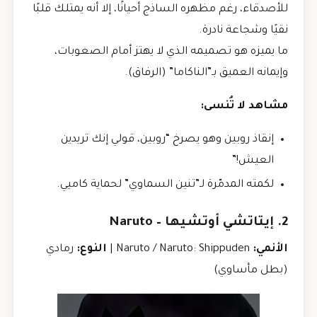
للأصدقاء، رغم مظهره الساذج أحيانًا، إلا أنه يمتلك قلبًا
نقيًا وشجاعة نادرة.
ما يميزه هو تصميمه الذي لا يهتز أمام الصعوبات،
وإيمانه العميق بـ”الناكاما” (الرفاق).
مشاهد لا تُنسى:
إنقاذ روبين وهو يصرخ “روبين، قولي إنك تريدين
العيش!”
لكمته المدمّرة لـ”تنين السماوي” لحماية كاميي.
2. إيتاتشي أوتشيها – Naruto
الأنمي:
Naruto / Naruto: Shippuden |
النوع:
رمادي
(بطل مأساوي)