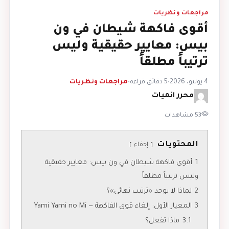
مراجعات ونظريات
أقوى فاكهة شيطان في ون
بيس: معايير حقيقية وليس
ترتيباً مطلقاً
4 يوليو، 2026
•
5 دقائق قراءة
•
مراجعات ونظريات
محرر انميات
53 مشاهدات
المحتويات
إخفاء
1
أقوى فاكهة شيطان في ون بيس: معايير حقيقية
وليس ترتيباً مطلقاً
2
لماذا لا يوجد «ترتيب نهائي»؟
3
المعيار الأول: إلغاء قوى الفاكهة — Yami Yami no Mi
3.1
ماذا تفعل؟