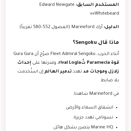
المستخدم السابق:
Edward Newgate
«Whitebeard»
الدليل:
أرك Marineford (الفصول 552–580 تقريباً)
ماذا قال Sengoku؟
أثناء الحرب، Fleet Admiral Sengoku صرّح أن Gura Gura
قوة Paramecia تُrival Logia
، وقدرتها على
إحداث
زلازل وموجات مد
تهدد
تدمير العالم
إن استُخدمت
بلا ضابط.
في Marineford شاهدنا:
انشقاق السماء والأرض.
تسونامي تهدد جزيرة.
Marine HQ يتضرر بشكل هائل.