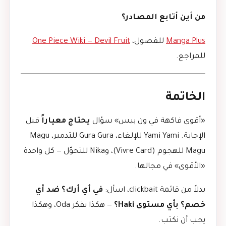
من أين أتابع المصادر؟
Manga Plus
للفصول،
One Piece Wiki — Devil Fruit
للمراجع.
الخاتمة
«أقوى فاكهة في ون بيس» سؤال
يحتاج معياراً
قبل
الإجابة. Yami Yami للإلغاء، Gura Gura للتدمير، Magu
Magu للهجوم (Vivre Card)، وNika للتحوّل — كل واحدة
«الأقوى» في مجالها.
بدلاً من قائمة clickbait، اسأل:
في أي أرك؟ ضد أي
خصم؟ بأي مستوى Haki؟
— هكذا يفكر Oda، وهكذا
يجب أن نكتب.