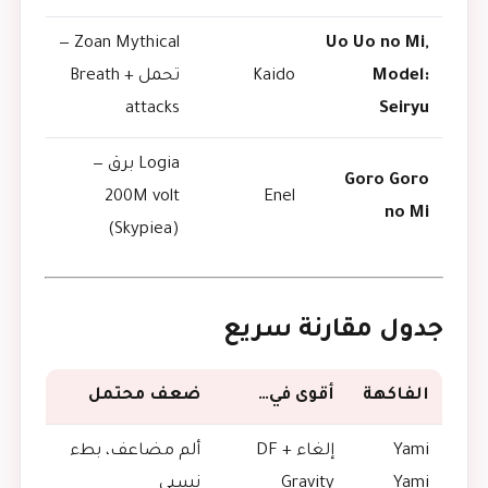
Zoan Mythical —
Uo Uo no Mi,
Model:
Kaido
تحمل + Breath
attacks
Seiryu
Logia برق —
Goro Goro
200M volt
Enel
no Mi
(Skypiea)
جدول مقارنة سريع
الفاكهة
أقوى في…
ضعف محتمل
Yami
إلغاء DF +
ألم مضاعف، بطء
Yami
Gravity
نسبي