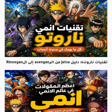
تقنيات ناروتo: دليل Jutsu من الرasengan إلى الRinnegan