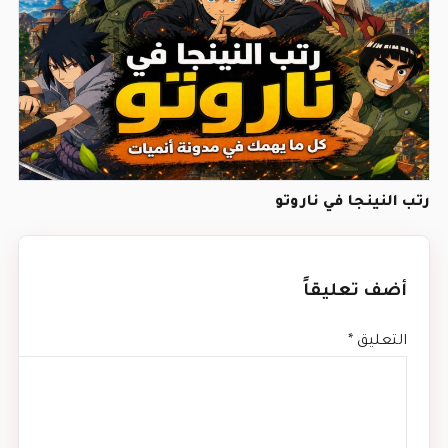
رتب النينجا في ناروتو
أضف تعليقاً
التعليق
*