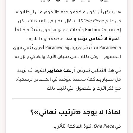
هل يمكن أن تكون فاكهة واحدة «الأقوى على الإطلاق»
في عالم
One Piece
؟ السؤال يتكرر في المنتديات، لكن
إجابة Eiichiro Oda وأحداث المanga تقول شيئاً مختلفاً:
القوة لا تُقاس برقم واحد
. فاكهة Logia نادرة،
Paramecia قد تُدمّر جزيرة، وParamecia أخرى تُلغي قوى
الخصوم — وكل ذلك داخل سياق الأرك والهاكي والإرادة.
في هذا التحليل نعرض
أربعة معايير
للقوة، ثم نربط
كل معيار بفاكهة محددة مؤكدة في المصادر الرسمية،
مع ذكر الأرك والفصول التي تثبت ذلك.
لماذا لا يوجد «ترتيب نهائي»؟
في
One Piece
، قوة الفاكهة تتأثر بـ: