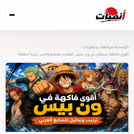
القائمة
الرئيسية
/
مراجعات ونظريات
/
أقوى فاكهة شيطان في ون بيس: معايير حقيقية وليس ترتيباً مطلقاً